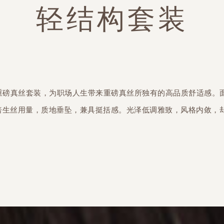
轻结构套装
之禾重磅真丝套装，为职场人生带来重磅真丝所独有的高品质舒适感。
倍生丝用量，质地垂坠，兼具挺括感。光泽低调雅致，风格内敛，