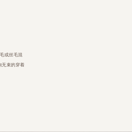
羊毛或丝毛混
拘无束的穿着